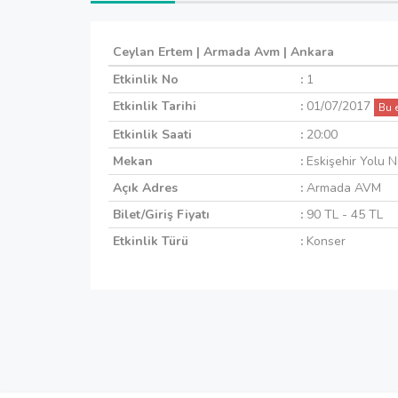
Ceylan Ertem | Armada Avm | Ankara
Etkinlik No
:
1
Etkinlik Tarihi
:
01/07/2017
Bu 
Etkinlik Saati
:
20:00
Mekan
:
Eskişehir Yolu 
Açık Adres
:
Armada AVM
Bilet/Giriş Fiyatı
:
90 TL - 45 TL
Etkinlik Türü
:
Konser