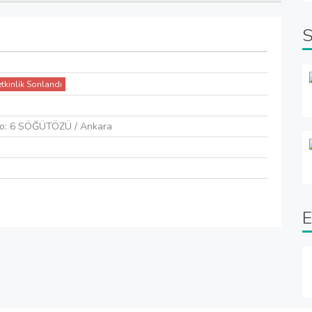
S
etkinlik Sonlandı
No: 6 SÖĞÜTÖZÜ / Ankara
E