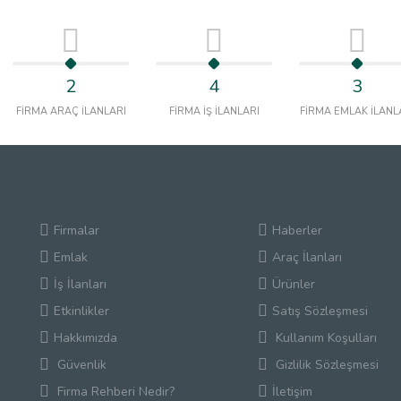
2
4
3
FİRMA ARAÇ İLANLARI
FİRMA İŞ İLANLARI
FİRMA EMLAK İLANL
Firmalar
Haberler
Emlak
Araç İlanları
İş İlanları
Ürünler
Etkinlikler
Satış Sözleşmesi
Hakkımızda
Kullanım Koşulları
Güvenlik
Gizlilik Sözleşmesi
Firma Rehberi Nedir?
İletişim