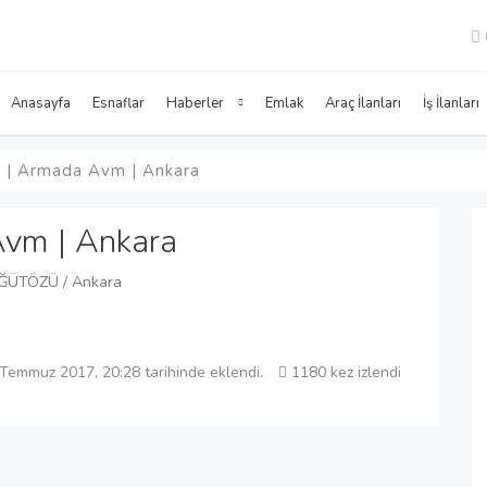
Anasayfa
Esnaflar
Haberler
Emlak
Araç İlanları
İş İlanları
 | Armada Avm | Ankara
Avm | Ankara
ÖĞÜTÖZÜ / Ankara
Temmuz 2017, 20:28 tarihinde eklendi.
1180 kez izlendi