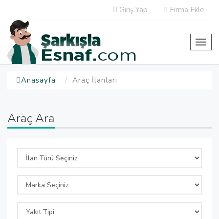
Giriş Yap
Firma Ekle
Toggl
navig
Anasayfa
Araç İlanları
Araç Ara